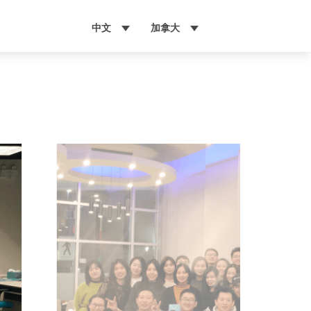
中文
加拿大