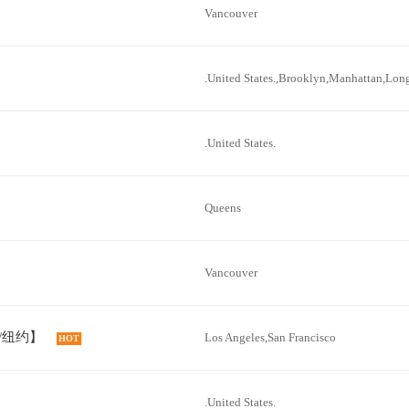
Vancouver
.United States.,Brooklyn,Manhattan,Long
.United States.
Queens
Vancouver
金山/纽约】
Los Angeles,San Francisco
HOT
.United States.