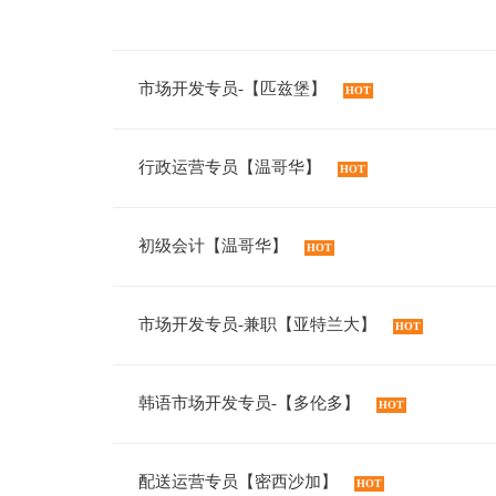
市场开发专员-【匹兹堡】
HOT
行政运营专员【温哥华】
HOT
初级会计【温哥华】
HOT
市场开发专员-兼职【亚特兰大】
HOT
韩语市场开发专员-【多伦多】
HOT
配送运营专员【密西沙加】
HOT