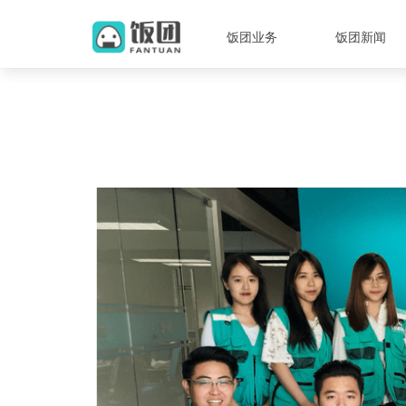
饭团业务
饭团新闻