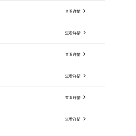
chevron_right
查看详情
chevron_right
查看详情
chevron_right
查看详情
chevron_right
查看详情
chevron_right
查看详情
chevron_right
查看详情