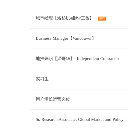
城市经理【洛杉矶/纽约/三番】
HOT
Business Manager【Vancouver】
地推兼职【温哥华】- Independent Contractor
实习生
用户增长运营岗位
Sr. Research Associate, Global Market and Policy