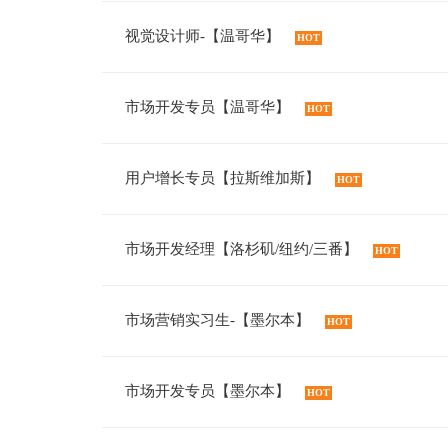
视觉设计师-【温哥华】
HOT
市场开发专员【温哥华】
HOT
用户增长专员【拉斯维加斯】
HOT
市场开发经理【洛杉矶/纽约/三番】
HOT
市场营销实习生-【墨尔本】
HOT
市场开发专员【墨尔本】
HOT