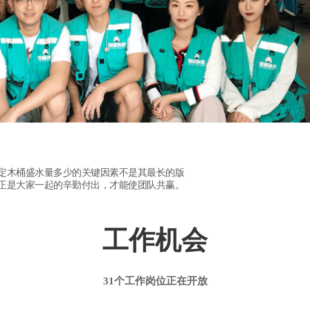
定木桶盛水量多少的关键因素不是其最长的版
正是大家一起的辛勤付出，才能使团队共赢。
工作机会
31
个工作岗位正在开放